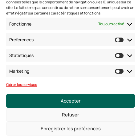
données telles que le comportement de navigation ou les ID uniques sur ce
Fax : 01 40 17 99 21
site. Le fait de ne pas consentir ou de retirer son consentement peut avoir un
Nous suivre
effet négatif sur certaines caractéristiques et fonctions.
Fonctionnel
Toujours activé
Préférences
Statistiques
Marketing
© Copyright 2025. Tous droits réservés
Gérer les services
Mentions légales
Conditions générales
Accepter
Politique de confidentialité
Politique de cookies
Refuser
Enregistrer les préférences