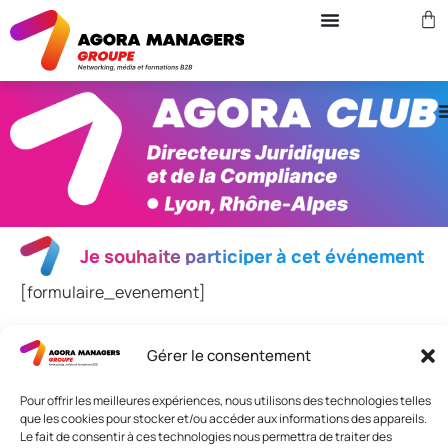
Je souhaite participer à cet événement
[formulaire_evenement]
Gérer le consentement
Nous contacter
Pour offrir les meilleures expériences, nous utilisons des technologies telles
Adresse: 42 avenue de la Grande Armée 75017 PARIS
que les cookies pour stocker et/ou accéder aux informations des appareils.
Standard :
01 47 42 76 60
Le fait de consentir à ces technologies nous permettra de traiter des