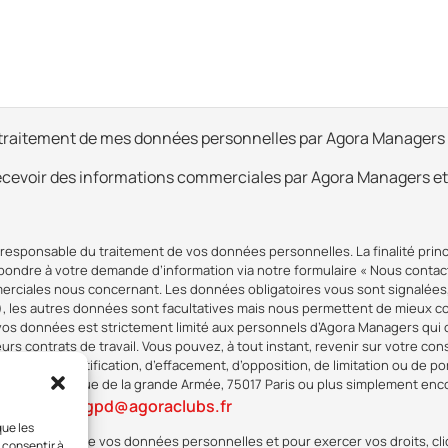
traitement de mes données personnelles par Agora Managers​
ecevoir des informations commerciales par Agora Managers et
esponsable du traitement de vos données personnelles. La finalité princ
pondre à votre demande d’information via notre formulaire « Nous contacte
rciales nous concernant. Les données obligatoires vous sont signalées, 
*), les autres données sont facultatives mais nous permettent de mieux 
os données est strictement limité aux personnels d’Agora Managers qui o
leurs contrats de travail. Vous pouvez, à tout instant, revenir sur votre c
’accès, de rectification, d’effacement, d’opposition, de limitation ou de po
ers, 42 avenue de la grande Armée, 75017 Paris ou plus simplement encor
rgpd@agoraclubs.fr
ue suivante :
​
que les
sur la gestion de vos données personnelles et pour exercer vos droits, cli
 consentir à