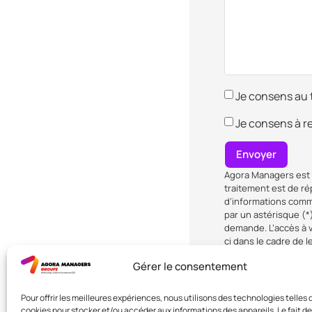
Je consens au 
Je consens à r
Envoyer
Agora Managers est r
traitement est de ré
d’informations comme
par un astérisque (
demande. L’accès à v
ci dans le cadre de 
exercer votre droit d
Gérer le consentement
auprès d’Agora Manag
l’adresse électroniq
Pour offrir les meilleures expériences, nous utilisons des technologies telles 
Pour en savoir plus 
cookies pour stocker et/ou accéder aux informations des appareils. Le fait de