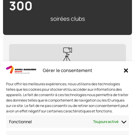
300
soirées clubs
1,200
Gérer le consentement
émissions annuelles
Pour offrir les meilleures expériences, nous utilisons des technologies
telles que les cookies pour stocker et/ou accéder aux informations des
appareils. Le fait de consentir à ces technologies nous permettra de traiter
des données telles que le comportement de navigation ou les ID uniques
sur ce site. Le fait de ne pas consentir ou de retirer son consentement peut
avoir un effet négatif sur certaines caractéristiques et fonctions.
Nous contacter
Fonctionnel
Toujours activé
Adresse: 42 avenue de la Grande Armée 75017 PARIS
Standard :
01 47 42 76 60