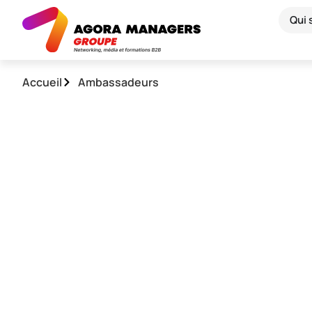
Qui
Accueil
Ambassadeurs
Nos ambassadeurs
Chez
Agora Managers Groupe
, nous avons choisi de 
personnalités engagées
, venues de l’entreprise, du sp
politique. Non pour leur image, mais pour ce qu’elles in
sur les enjeux du management d’aujourd’hui.