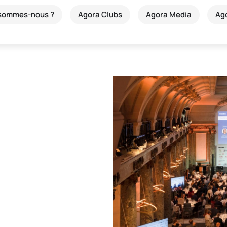
 sommes-nous ?
Agora Clubs
Agora Media
Ag
nous entourer de
ort, de la culture ou de la
carnent, et
leur regard vivant