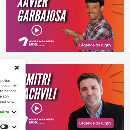
que les
 consentir à
ortement de
er son
onctions.
activé