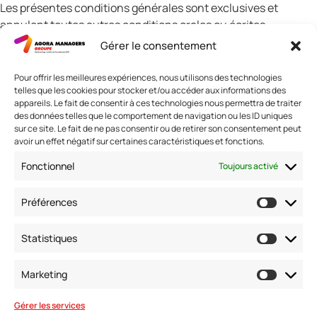
Les présentes conditions générales sont exclusives et
annulent toutes autres conditions orales ou écrites,
expresses ou implicites.
Gérer le consentement
(Dernière mise à jour le 30/05/2018)
Pour offrir les meilleures expériences, nous utilisons des technologies
telles que les cookies pour stocker et/ou accéder aux informations des
appareils. Le fait de consentir à ces technologies nous permettra de traiter
des données telles que le comportement de navigation ou les ID uniques
sur ce site. Le fait de ne pas consentir ou de retirer son consentement peut
avoir un effet négatif sur certaines caractéristiques et fonctions.
Nous contacter
Fonctionnel
Toujours activé
Adresse: 42 avenue de la Grande Armée 75017 PARIS
Standard :
01 47 42 76 60
Préférences
Fax : 01 40 17 99 21
Nous suivre
Statistiques
Marketing
Gérer les services