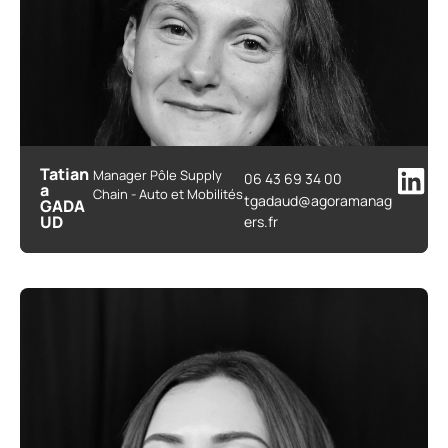
Tatian
Manager Pôle Supply
06 43 69 34 00
a
Chain - Auto et Mobilités
tgadaud@agoramanag
GADA
UD
ers.fr