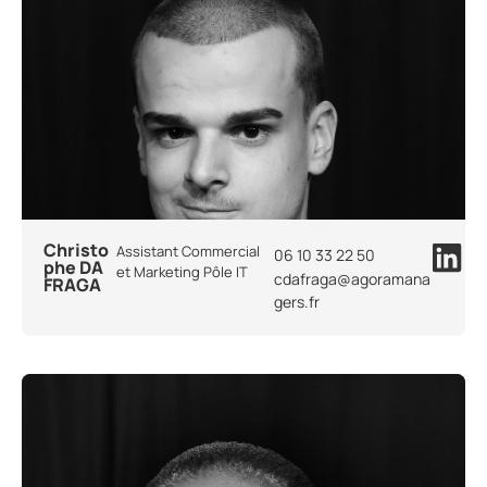
Christo
Assistant Commercial
06 10 33 22 50
phe DA
et Marketing Pôle IT
cdafraga@agoramana
FRAGA
gers.fr