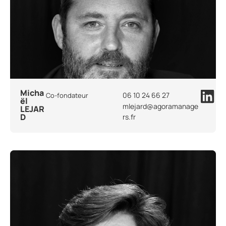
Micha
06 10 24 66 27
Co-fondateur
ël
mlejard@agoramanage
LEJAR
D
rs.fr