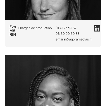
Eva
01 73 73 93 57
Chargée de production
MA
06 60 09 69 88
RIN
emarin@agoramedias.fr