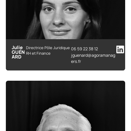
Julie
Directrice Pôle Juridique
06 59 22 38 12
GUÉN
RH et Finance
jguenard@agoramanag
ARD
ers.fr