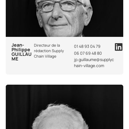
Jean-
Directeur de la
01 48 93 04 79
Philippe
rédaction Supply
06 07 69 48 80
GUILLAU
Chain Village
ME
jp.guillaume@supplyc
hain-village.com