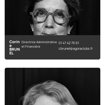
Corin
Directrice Administrative
01 47 42 76 61
e
et Financière
cbrunel@agoraclubs.fr
BRUN
EL