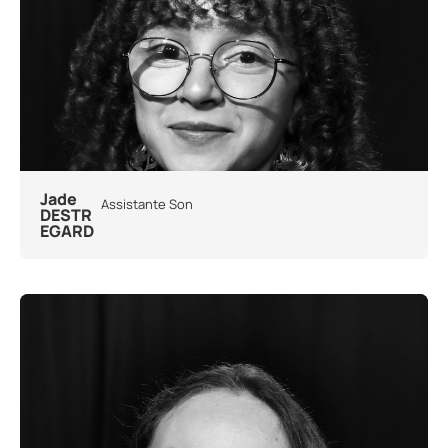
Jade
Assistante Son
DESTR
EGARD