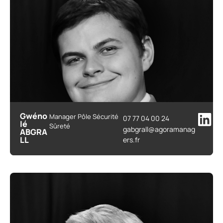
Gwéno
Manager Pôle Sécurité
07 77 04 00 24
lé
Sûreté
gabgrall@agoramanag
ABGRA
LL
ers.fr