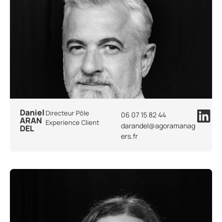
Daniel
Directeur Pôle
06 07 15 82 44
ARAN
Experience Client
darandel@agoramanag
DEL
ers.fr