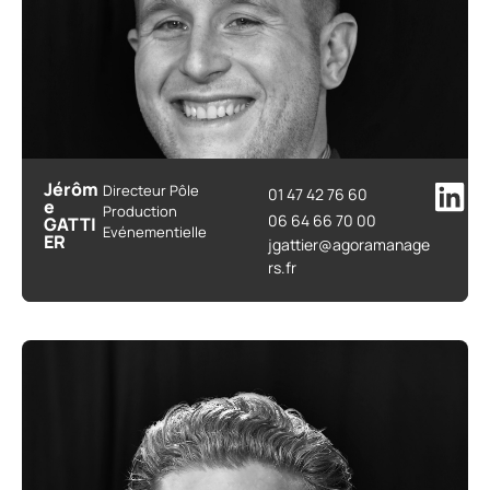
Jérôm
Directeur Pôle
01 47 42 76 60
e
Production
06 64 66 70 00
GATTI
Evénementielle
ER
jgattier@agoramanage
rs.fr