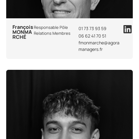
François
Responsable Pôle
01 73 73 93 59
MONMA
Relations Membres
06 62 41 70 51
RCHÉ
fmonmarche@agora
managers.fr