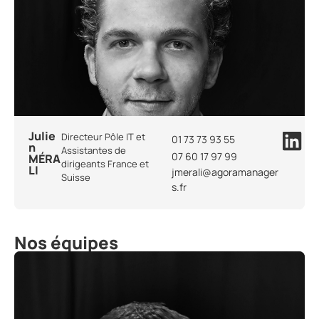
Julie
Directeur Pôle IT et
01 73 73 93 55
n
Assistantes de
07 60 17 97 99
MÉRA
dirigeants France et
LI
jmerali@agoramanager
Suisse
s.fr
Nos équipes