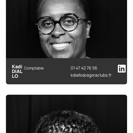
Kadi
01 47 42 76 56
Comptable
DIAL
kdiallo@agoraclubs.fr
LO