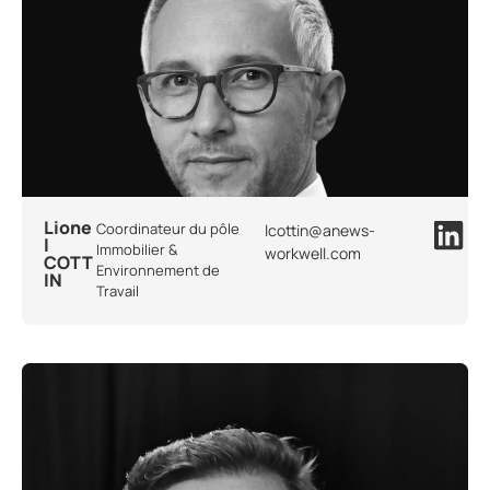
Lione
Coordinateur du pôle
lcottin@anews-
l
Immobilier &
workwell.com
COTT
Environnement de
IN
Travail