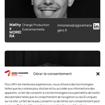
Mathy
Chargé Production
mmoreira@agoramana
s
Evénementielle
gers.fr
MOREI
RA
Gérer le consentement
Pour offrir les meilleures expériences, nous utilisons des technologies
telles que les cookies pour stocker et/ou accéder aux informations des
appareils. Le fait de consentir à ces technologies nous permettra de traiter
des données telles que le comportement de navigation ou les ID uniques
sur ce site. Le fait de ne pas consentir ou de retirer son consentement peut