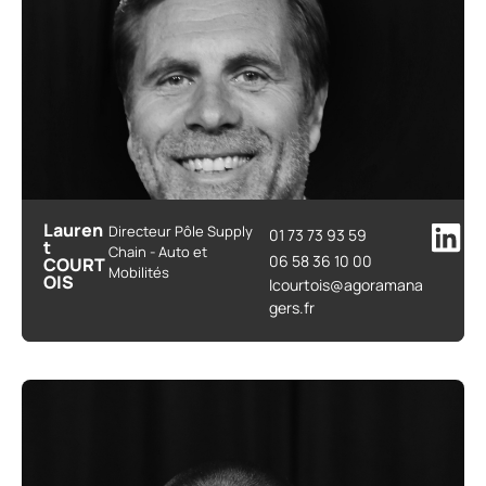
Lauren
Directeur Pôle Supply
01 73 73 93 59
t
Chain - Auto et
06 58 36 10 00
COURT
Mobilités
OIS
lcourtois@agoramana
gers.fr