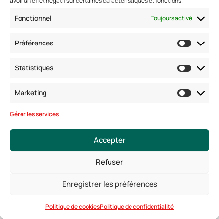
avoir un effet négatif sur certaines caractéristiques et fonctions.
Fonctionnel
Toujours activé
Préférences
Alexan
Manager Pôle DRH et
amorin@agoramanage
dre
Financier
rs.fr
MORIN
Statistiques
Marketing
Gérer les services
Accepter
Refuser
Enregistrer les préférences
Politique de cookies
Politique de confidentialité