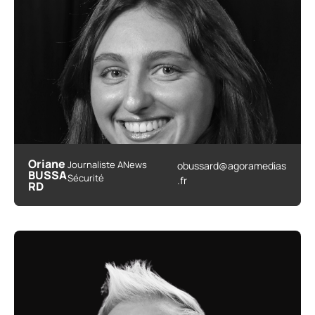
Oriane
Journaliste ANews
obussard@agoramedias
BUSSA
Sécurité
.fr
RD