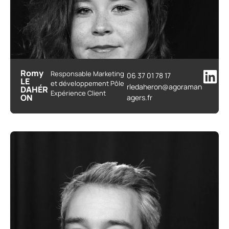
Romy
Responsable Marketing
06 37 01 78 17
LE
et développement Pôle
rledaheron@agoraman
DAHÉR
Expérience Client
ON
agers.fr