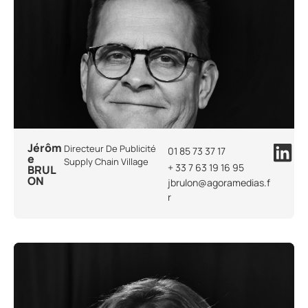
Jérôm
Directeur De Publicité
01 85 73 37 17
e
Supply Chain Village
+ 33 7 63 19 16 95
BRUL
ON
jbrulon@agoramedias.f
r