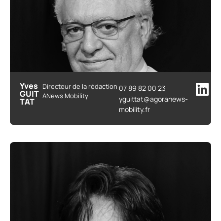
Yves
Directeur de la rédaction
07 89 82 00 23
GUIT
ANews Mobility
yguittat@agoranews-
TAT
mobility.fr