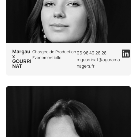
Margau
Chargée de Production
06 98 49 26 28
x
Evénementielle
mgourrinat@agorama
GOURRI
NAT
nagers.fr