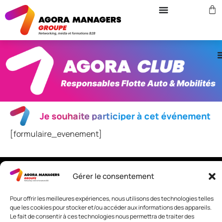
Je souhaite participer à cet événement
[formulaire_evenement]
Gérer le consentement
Nous contacter
Adresse: 42 avenue de la Grande Armée 75017 PARIS
Pour offrir les meilleures expériences, nous utilisons des technologies telles
Standard :
01 47 42 76 60
que les cookies pour stocker et/ou accéder aux informations des appareils.
Le fait de consentir à ces technologies nous permettra de traiter des
Fax : 01 40 17 99 21