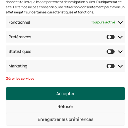
données telles que le comportement de navigation ou les ID uniques sur ce
Nous suivre
site. Le fait de ne pas consentir ou de retirer son consentement peut avoir un
effet négatif sur certaines caractéristiques et fonctions.
Fonctionnel
Toujours activé
Préférences
Statistiques
Marketing
© Copyright 2025. Tous droits réservés
Gérer les services
Mentions légales
Conditions générales
Politique de confidentialité
Politique de cookies
Accepter
Refuser
Enregistrer les préférences