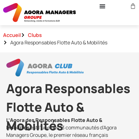
Accueil
Clubs
Agora Responsables Flotte Auto & Mobilités
Agora Responsables
Flotte Auto &
L’
Agora des Responsables Flotte Auto &
Mobilités
Mobilités
est l’une des 13 communautés d’Agora
Managers Groupe, le premier réseau français