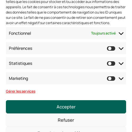
telles que les cookies pour stocker et/ou accéder aux informations des
appareils. Le fait de consentir à ces technologies nous permettra de traiter
des données telles que le comportement de navigation ou les ID uniques
sur ce site. Le fait de ne pas consentir ou de retirer son consentement peut
avoir un effet négatif sur certaines caractéristiques et fonctions.
Nous contacter
Fonctionnel
Toujours activé
Adresse: 42 avenue de la Grande Armée 75017 PARIS
Standard :
01 47 42 76 60
Préférences
Fax : 01 40 17 99 21
Nous suivre
Statistiques
Marketing
Gérer les services
Accepter
Refuser
© Copyright 2025. Tous droits réservés