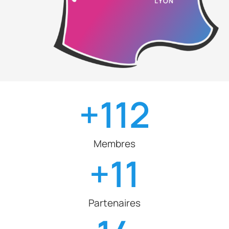
+
112
Membres
+
11
Partenaires