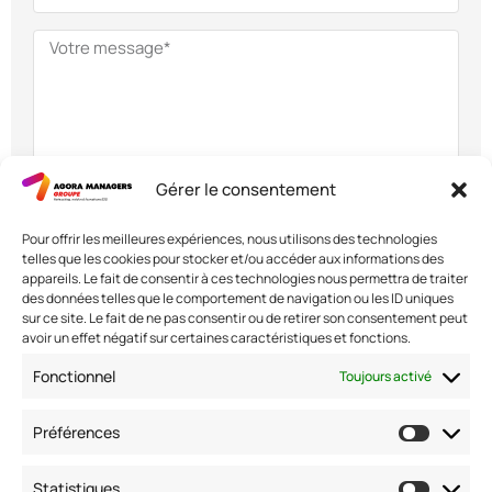
Gérer le consentement
Envoyer
Pour offrir les meilleures expériences, nous utilisons des technologies
telles que les cookies pour stocker et/ou accéder aux informations des
appareils. Le fait de consentir à ces technologies nous permettra de traiter
des données telles que le comportement de navigation ou les ID uniques
sur ce site. Le fait de ne pas consentir ou de retirer son consentement peut
avoir un effet négatif sur certaines caractéristiques et fonctions.
Nous contacter
Fonctionnel
Toujours activé
Adresse: 42 avenue de la Grande Armée 75017 PARIS
Standard :
01 47 42 76 60
Préférences
Fax : 01 40 17 99 21
Nous suivre
Statistiques