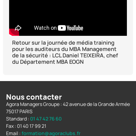
Retour sur la journée de média training
Re
pour les auditeurs du MBA Management
po
de la sécurité : LCL Daniel TEIXEIRA, chef
de
du Département MBA EOGN
Co
Nous contacter
Agora Managers Groupe : 42 avenue de la Grande Armée
75017 PARIS
Standard :
01 47 42 76 60
Fax : 01 40 17 99 21
Email :
formation@agoraclubs.fr