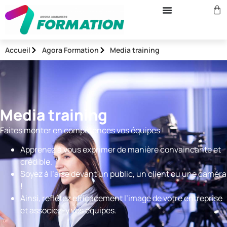
Accueil
Agora Formation
Media training
Media training
Faites monter en compétences vos équipes !
Apprenez à vous exprimer de manière convaincante et
crédible.
Soyez à l’aise devant un public, un client ou une caméra
!
Ainsi, reflétez efficacement l’image de votre entreprise
et associez-y vos équipes.