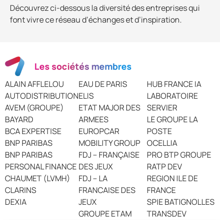
Découvrez ci-dessous la diversité des entreprises qui
font vivre ce réseau d’échanges et d’inspiration.
Les sociétés membres
ALAIN AFFLELOU
EAU DE PARIS
HUB FRANCE IA
AUTODISTRIBUTION
ELIS
LABORATOIRE
AVEM (GROUPE)
ETAT MAJOR DES
SERVIER
BAYARD
ARMEES
LE GROUPE LA
BCA EXPERTISE
EUROPCAR
POSTE
BNP PARIBAS
MOBILITY GROUP
OCELLIA
BNP PARIBAS
FDJ – FRANÇAISE
PRO BTP GROUPE
PERSONAL FINANCE
DES JEUX
RATP DEV
CHAUMET (LVMH)
FDJ – LA
REGION ILE DE
CLARINS
FRANCAISE DES
FRANCE
DEXIA
JEUX
SPIE BATIGNOLLES
GROUPE ETAM
TRANSDEV