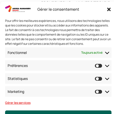
GROUPE KEOLIS
UNIVERSITE PARIS
GROUPE SNCF
DAUPHINE
Gérer le consentement
HEINEKEN
Pour offrir les meilleures expériences, nous utilisons des technologies telles
que les cookies pour stocker et/ou accéder aux informations des appareils.
Le fait de consentir à ces technologies nous permettra de traiter des
données telles que le comportement de navigation ou les ID uniques sur ce
site. Le fait de ne pas consentir ou de retirer son consentement peut avoir un
Nous contacter
effet négatif sur certaines caractéristiques et fonctions.
Adresse: 42 avenue de la Grande Armée 75017 PARIS
Fonctionnel
Toujours activé
Standard :
01 47 42 76 60
Fax : 01 40 17 99 21
Nous suivre
Préférences
Statistiques
Marketing
Gérer les services