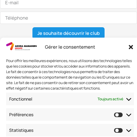
Je souhaite découvrir le club
Gérer le consentement
Pour offrir les meilleures expériences, nous utilisons des technologies telles
Nous contacter
que les cookies pour stocker et/ou accéder aux informations des appareils.
Adresse: 42 avenue de la Grande Armée 75017 PARIS
Le fait de consentir à ces technologies nous permettra de traiter des
données telles que le comportement de navigation ou les ID uniques sur ce
Standard :
01 47 42 76 60
site. Le fait de ne pas consentir ou de retirer son consentement peut avoir un
Fax : 01 40 17 99 21
effet négatif sur certaines caractéristiques et fonctions.
Nous suivre
Fonctionnel
Toujours activé
Préférences
Statistiques