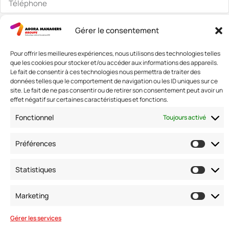
Je souhaite découvrir le club
Gérer le consentement
Pour offrir les meilleures expériences, nous utilisons des technologies telles
que les cookies pour stocker et/ou accéder aux informations des appareils.
Le fait de consentir à ces technologies nous permettra de traiter des
Nous contacter
données telles que le comportement de navigation ou les ID uniques sur ce
site. Le fait de ne pas consentir ou de retirer son consentement peut avoir un
Adresse: 42 avenue de la Grande Armée 75017 PARIS
effet négatif sur certaines caractéristiques et fonctions.
Standard :
01 47 42 76 60
Fax : 01 40 17 99 21
Fonctionnel
Toujours activé
Nous suivre
Préférences
Statistiques
Marketing
Gérer les services