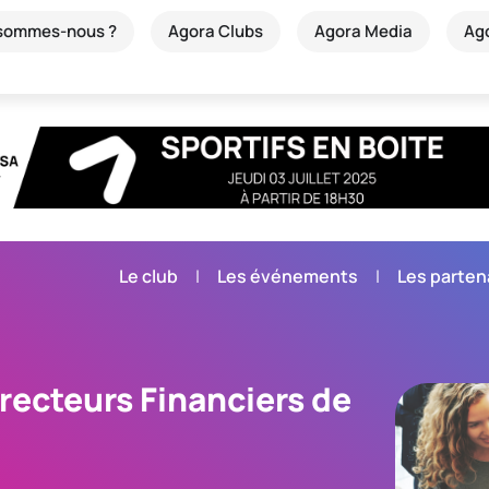
 sommes-nous ?
Agora Clubs
Agora Media
Ag
Le club
Les événements
Les parten
irecteurs Financiers de