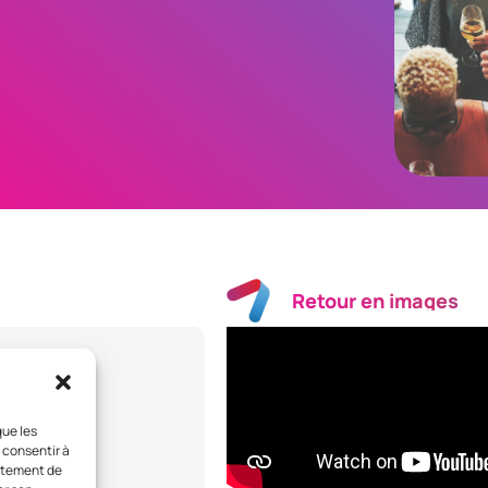
Retour en images
que les
 consentir à
ortement de