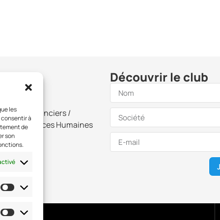
Découvrir le club
que les
ecteurs Financiers /
 consentir à
s des Ressources Humaines
ortement de
er son
onctions.
activé