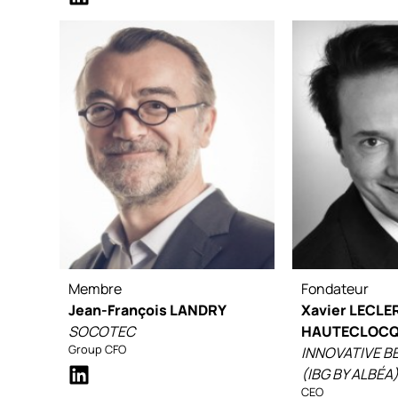
Membre
Fondateur
Jean-François LANDRY
Xavier LECLE
SOCOTEC
HAUTECLOC
Group CFO
INNOVATIVE B
(IBG BY ALBÉA
CEO