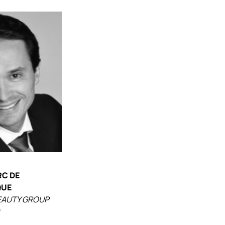
RC DE
QUE
EAUTY GROUP
)