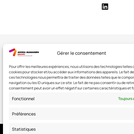
Votre contact
Gérer le consentement
Julie GUENARD
Pour offrir les meilleures expériences, nous utilisons des technologies telles 
General Manager de l’Agora des Dir
cookies pour stocker et/ou accéder aux informations des appareils. Le fait de
Directeurs Juridiques / Directeur
ces technologies nous permettra de traiter des données telles que le comp
navigation ou les ID uniques sur ce site. Le fait de ne pas consentir ou de retir
jguenard@agoramanagers.fr
consentement peut avoir un effet négatif sur certaines caractéristiques et f
06 59 22 38 12
Fonctionnel
Toujours 
Préférences
Statistiques