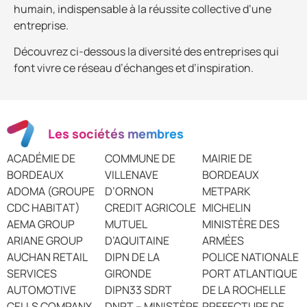
humain, indispensable à la réussite collective d’une
entreprise.
Découvrez ci-dessous la diversité des entreprises qui
font vivre ce réseau d’échanges et d’inspiration.
Les sociétés membres
ACADÉMIE DE
COMMUNE DE
MAIRIE DE
BORDEAUX
VILLENAVE
BORDEAUX
ADOMA (GROUPE
D’ORNON
METPARK
CDC HABITAT)
CREDIT AGRICOLE
MICHELIN
AEMA GROUP
MUTUEL
MINISTÈRE DES
ARIANE GROUP
D’AQUITAINE
ARMÉES
AUCHAN RETAIL
DIPN DE LA
POLICE NATIONALE
SERVICES
GIRONDE
PORT ATLANTIQUE
AUTOMOTIVE
DIPN33 SDRT
DE LA ROCHELLE
CELLS COMPANY
DNRT – MINISTÈRE
PREFECTURE DE