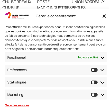
CHU BORDEAUX
POSTE
UNION BORDEAUX
CLIMB UP
MADIC INDUSTRIES
BEGLES
CNAPS
VILLE DE
Gérer le consentement
BORDEAUX
Pour offrir les meilleures expériences, nous utilisons des technologies telles
que les cookies pour stocker et/ou accéder aux informations des appareils.
Le fait de consentir à ces technologies nous permettra de traiter des
données telles que le comportement de navigation ou les ID uniques sur ce
Nous contacter
site. Le fait de ne pas consentir ou de retirer son consentement peut avoir un
effet négatif sur certaines caractéristiques et fonctions.
Adresse: 42 avenue de la Grande Armée 75017 PARIS
Standard :
01 47 42 76 60
Fonctionnel
Toujours activé
Fax : 01 40 17 99 21
Nous suivre
Préférences
Statistiques
Marketing
Gérer les services