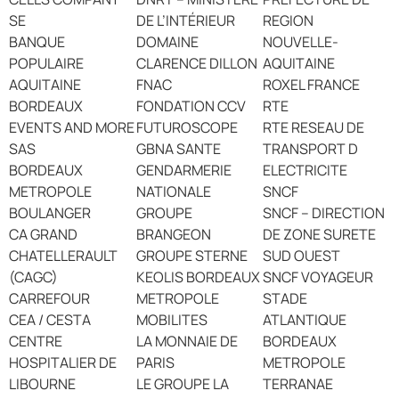
SE
DE L’INTÉRIEUR
REGION
BANQUE
DOMAINE
NOUVELLE-
POPULAIRE
CLARENCE DILLON
AQUITAINE
AQUITAINE
FNAC
ROXEL FRANCE
BORDEAUX
FONDATION CCV
RTE
EVENTS AND MORE
FUTUROSCOPE
RTE RESEAU DE
SAS
GBNA SANTE
TRANSPORT D
BORDEAUX
GENDARMERIE
ELECTRICITE
METROPOLE
NATIONALE
SNCF
BOULANGER
GROUPE
SNCF – DIRECTION
CA GRAND
BRANGEON
DE ZONE SURETE
CHATELLERAULT
GROUPE STERNE
SUD OUEST
(CAGC)
KEOLIS BORDEAUX
SNCF VOYAGEUR
CARREFOUR
METROPOLE
STADE
CEA / CESTA
MOBILITES
ATLANTIQUE
CENTRE
LA MONNAIE DE
BORDEAUX
HOSPITALIER DE
PARIS
METROPOLE
LIBOURNE
LE GROUPE LA
TERRANAE