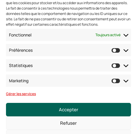
Adresse: 42 avenue de la Grande Armée 75017 PARIS
que les cookies pour stocker et/ou accéder aux informations des appareils.
Le fait de consentir à ces technologies nous permettra de traiter des
Standard :
01 47 42 76 60
données telles que le comportement de navigation ou les ID uniques sur ce
Fax : 01 40 17 99 21
site. Le fait de ne pas consentir ou de retirer son consentement peut avoir un
Nous suivre
effet négatif sur certaines caractéristiques et fonctions.
Fonctionnel
Toujours activé
Préférences
Statistiques
Marketing
Gérer les services
© Copyright 2025. Tous droits réservés
Mentions légales
Conditions générales
Accepter
Politique de confidentialité
Politique de cookies
Refuser