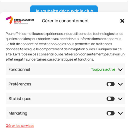
Je souhaite découvrir le club
Gérer le consentement
Pour offrir les meilleures expériences, nous utilisons des technologies telles
Nous contacter
que les cookies pour stocker et/ou accéder aux informations des appareils.
Le fait de consentir à ces technologies nous permettra de traiter des
Adresse: 42 avenue de la Grande Armée 75017 PARIS
données telles que le comportement de navigation ou les ID uniques sur ce
Standard :
01 47 42 76 60
site. Le fait de ne pas consentir ou de retirer son consentement peut avoir un
effet négatif sur certaines caractéristiques et fonctions.
Fax : 01 40 17 99 21
Nous suivre
Fonctionnel
Toujours activé
Préférences
Statistiques
Marketing
Gérer les services