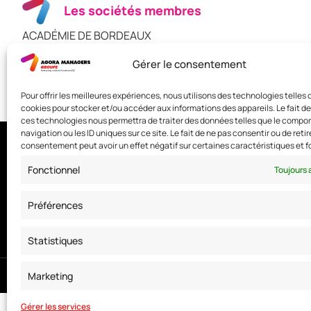
Les sociétés membres
ACADÉMIE DE BORDEAUX
BANQUE POPULAIRE AQUITAINE
Gérer le consentement
BOULANGER
CARREFOUR
Pour offrir les meilleures expériences, nous utilisons des technologies telles 
cookies pour stocker et/ou accéder aux informations des appareils. Le fait de
ces technologies nous permettra de traiter des données telles que le comp
navigation ou les ID uniques sur ce site. Le fait de ne pas consentir ou de retir
consentement peut avoir un effet négatif sur certaines caractéristiques et f
Nous contacter
Fonctionnel
Toujours 
Adresse: 42 avenue de la Grande Armée 75017 PARIS
Standard :
01 47 42 76 60
Préférences
Fax : 01 40 17 99 21
Statistiques
© Copyright 2025. Tous droits réservés
Marketing
Gérer les services