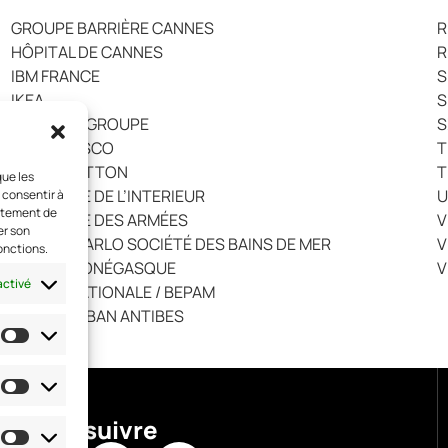
GROUPE BARRIÈRE CANNES
R
HÔPITAL DE CANNES
R
IBM FRANCE
S
IKEA
S
LA POSTE GROUPE
S
LE NEGRESCO
T
LOUIS VUITTON
T
que les
MINISTERE DE L’INTERIEUR
U
 consentir à
ortement de
MINISTÈRE DES ARMÉES
V
er son
MONTE-CARLO SOCIÉTÉ DES BAINS DE MER
V
onctions.
POLICE MONÉGASQUE
V
activé
POLICE NATIONALE / BEPAM
PORT VAUBAN ANTIBES
Nous suivre