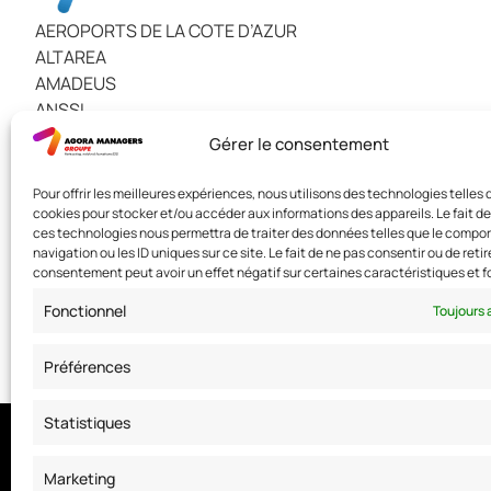
AEROPORTS DE LA COTE D’AZUR
ALTAREA
AMADEUS
ANSSI
CAISSE D’EPARGNE CEPAC
Gérer le consentement
CAISSE D’EPARGNE CÔTE D’AZUR
CORPS DES SAPEURS-POMPIERS DE MONACO
Pour offrir les meilleures expériences, nous utilisons des technologies telles 
DIETSMANN
cookies pour stocker et/ou accéder aux informations des appareils. Le fait de
ces technologies nous permettra de traiter des données telles que le comp
DIRECTION DE LA SÛRETÉ PUBLIQUE MONACO
navigation ou les ID uniques sur ce site. Le fait de ne pas consentir ou de retir
FNAC DARTY
consentement peut avoir un effet négatif sur certaines caractéristiques et f
GENDARMERIE NATIONALE
Fonctionnel
Toujours 
Grand Hotel du Cap Ferrat, A Four Seasons Hotel
GRIMALDI FORUM MONACO
Préférences
Statistiques
Nous contacter
Marketing