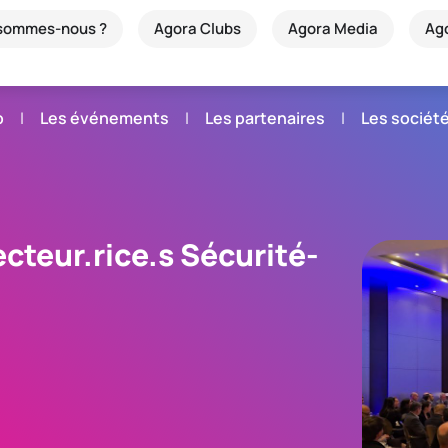
 sommes-nous ?
Agora Clubs
Agora Media
Ag
b
Les événements
Les partenaires
Les sociét
cteur.rice.s Sécurité-