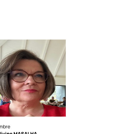
mbre
divine MASALHA