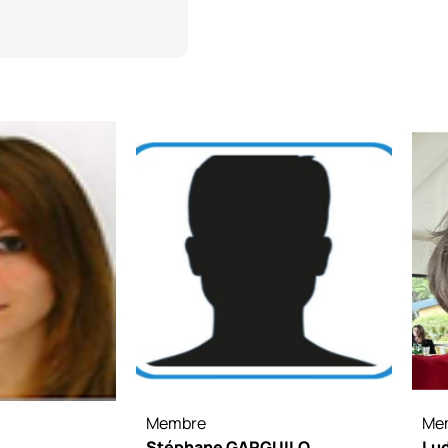
Membre
Me
Stéphane GARGUILO
Lu