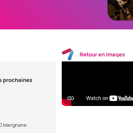
Retour en images
es prochaines
00 Marignane