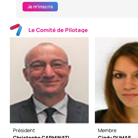
Je m’inscris
Le Comité de Pilotage
Président
Membre
Christophe CARMINATI
Cindy DUMAS