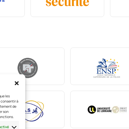
que les
 consentir à
ortement de
er son
onctions.
activé