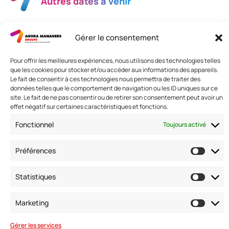
Autres dates à venir
Les événements passés
Gérer le consentement
Pour offrir les meilleures expériences, nous utilisons des technologies telles
que les cookies pour stocker et/ou accéder aux informations des appareils.
Le fait de consentir à ces technologies nous permettra de traiter des
données telles que le comportement de navigation ou les ID uniques sur ce
site. Le fait de ne pas consentir ou de retirer son consentement peut avoir un
Nous contacter
effet négatif sur certaines caractéristiques et fonctions.
Adresse: 42 avenue de la Grande Armée 75017 PARIS
Fonctionnel
Toujours activé
Standard :
01 47 42 76 60
Fax : 01 40 17 99 21
Nous suivre
Préférences
Statistiques
Marketing
Gérer les services