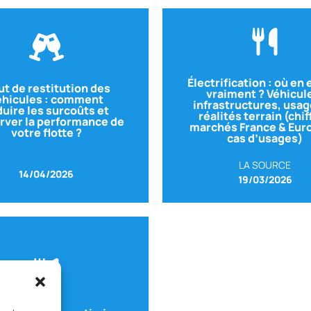
Électrification : où en
t de restitution des
Voir le replay
vraiment ? Véhicul
éhicules : comment
infrastructures, usag
AVERE FRANCE
– Délégué g
uire les surcoûts et
réalités terrain (chif
Avec Clément MOLIZ
rver la performance de
marchés France & Eur
MLLD
– Directrice Générale
votre flotte ?
cas d’usages)
ec Anne-Claire FOREL
LA SOURCE
14/04/2026
19/03/2026