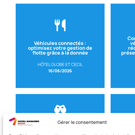
Cou
Véhicules connectés :
v
optimisez votre gestion de
réd
flotte grâce à la donnée
prése
SESA
Av
HÔTEL GLOBE ET CECIL
16/06/2026
Gérer le consentement
Bouleversement
Voir le replay
économique de notre