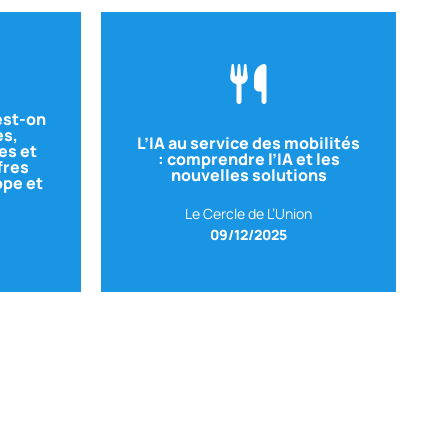
 est-on
es,
des Véhicules
L’IA au service des mobilités
es et
énéral
: comprendre l’IA et les
ORANGE
– Directeur de la gestion
fres
ON
nouvelles solutions
ope et
Avec Alexandre NEPVEU
Le Cercle de L’Union
09/12/2025