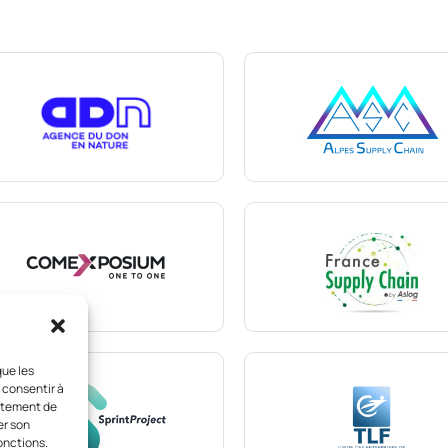
que les
 consentir à
ortement de
er son
onctions.