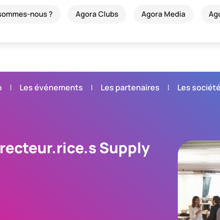
 sommes-nous ?
Agora Clubs
Agora Media
Ag
b
Les événements
Les partenaires
Les sociét
irecteur.rice.s Supply