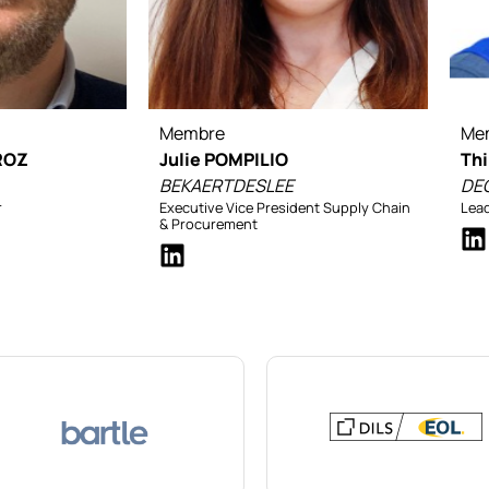
Membre
Me
ROZ
Julie POMPILIO
Th
BEKAERTDESLEE
DE
r
Executive Vice President Supply Chain
Lead
& Procurement