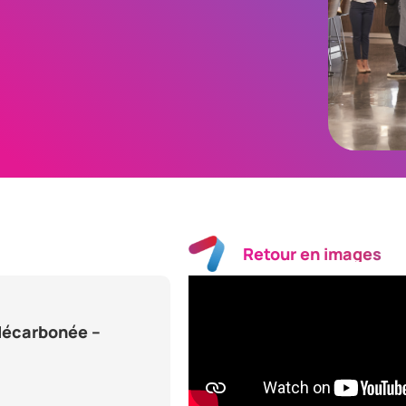
Retour en images
 décarbonée –