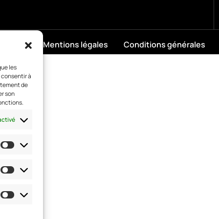
Mentions légales
Conditions générales
que les
 consentir à
ortement de
er son
onctions.
activé