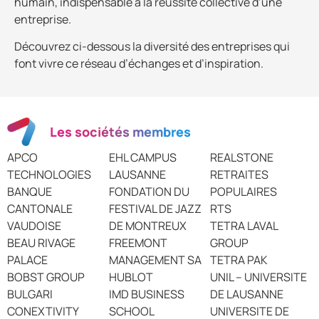
humain, indispensable à la réussite collective d’une
entreprise.
Découvrez ci-dessous la diversité des entreprises qui
font vivre ce réseau d’échanges et d’inspiration.
Les sociétés membres
APCO
EHL CAMPUS
REALSTONE
TECHNOLOGIES
LAUSANNE
RETRAITES
BANQUE
FONDATION DU
POPULAIRES
CANTONALE
FESTIVAL DE JAZZ
RTS
VAUDOISE
DE MONTREUX
TETRA LAVAL
BEAU RIVAGE
FREEMONT
GROUP
PALACE
MANAGEMENT SA
TETRA PAK
BOBST GROUP
HUBLOT
UNIL – UNIVERSITE
BULGARI
IMD BUSINESS
DE LAUSANNE
CONEXTIVITY
SCHOOL
UNIVERSITE DE