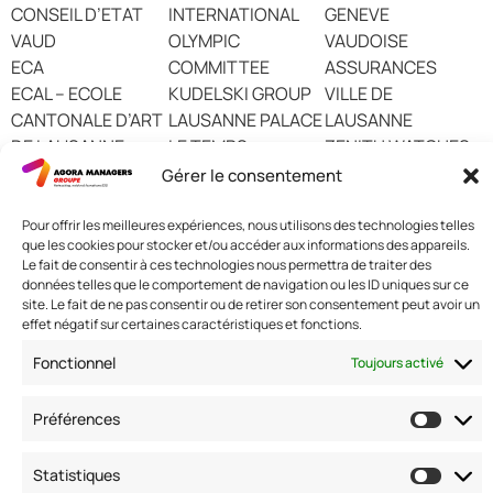
CONSEIL D’ETAT
INTERNATIONAL
GENEVE
VAUD
OLYMPIC
VAUDOISE
ECA
COMMITTEE
ASSURANCES
ECAL – ECOLE
KUDELSKI GROUP
VILLE DE
CANTONALE D’ART
LAUSANNE PALACE
LAUSANNE
DE LAUSANNE
LE TEMPS
ZENITH WATCHES
EHL – Hospitality
NESTLE S.A.
Gérer le consentement
Business School
Pour offrir les meilleures expériences, nous utilisons des technologies telles
que les cookies pour stocker et/ou accéder aux informations des appareils.
Le fait de consentir à ces technologies nous permettra de traiter des
données telles que le comportement de navigation ou les ID uniques sur ce
Nous contacter
site. Le fait de ne pas consentir ou de retirer son consentement peut avoir un
effet négatif sur certaines caractéristiques et fonctions.
Adresse: 42 avenue de la Grande Armée 75017 PARIS
Fonctionnel
Toujours activé
Standard :
01 47 42 76 60
Fax : 01 40 17 99 21
Nous suivre
Préférences
Statistiques