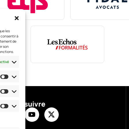
que les
 consentir à
ortement de
er son
onctions.
activé
Nous suivre