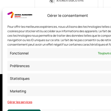
Gérer le consentement
Pour offrir les meilleures expériences, nous utilisons des technologies telles 
cookies pour stocker et/ou accéder aux informations des appareils. Le fait de
ces technologies nous permettra de traiter des données telles que le comp
navigation ou les ID uniques sur ce site. Le fait de ne pas consentir ou de retir
consentement peut avoir un effet négatif sur certaines caractéristiques et f
Fonctionnel
Toujours 
Préférences
Statistiques
Nous contacter
Marketing
Adresse: 42 avenue de la Grande Armée 75017 PARIS
Standard :
01 47 42 76 60
Gérer les services
Fax : 01 40 17 99 21