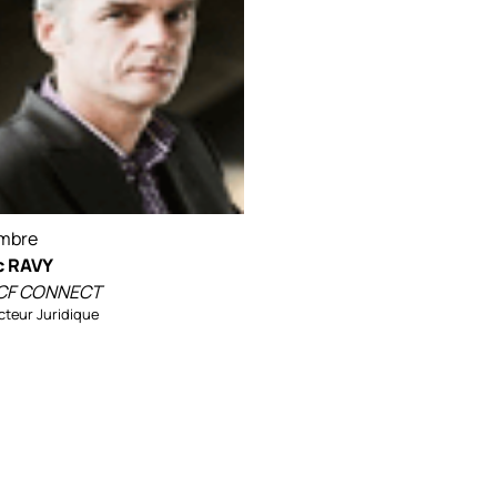
mbre
c RAVY
CF CONNECT
cteur Juridique