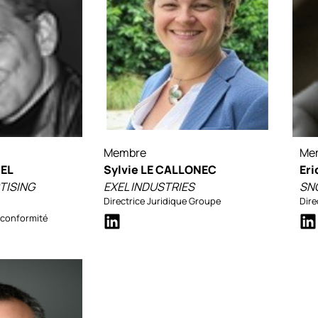
Membre
Me
HEL
Sylvie LE CALLONEC
Eri
TISING
EXEL INDUSTRIES
SN
Directrice Juridique Groupe
Dire
t conformité