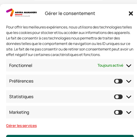
Gérer le consentement
Nous contacter
Pour offrir les meilleures expériences, nous utilisons des technologies telles
Adresse: 42 avenue de la Grande Armée 75017 PARIS
que les cookies pour stocker et/ou accéder aux informations des appareils.
Le fait de consentir à ces technologies nous permettra de traiter des
Standard :
01 47 42 76 60
données telles que le comportement de navigation ou les ID uniques sur ce
Fax : 01 40 17 99 21
site. Le fait de ne pas consentir ou de retirer son consentement peut avoir un
Nous suivre
effet négatif sur certaines caractéristiques et fonctions.
Fonctionnel
Toujours activé
Préférences
Statistiques
Marketing
Gérer les services
© Copyright 2025. Tous droits réservés