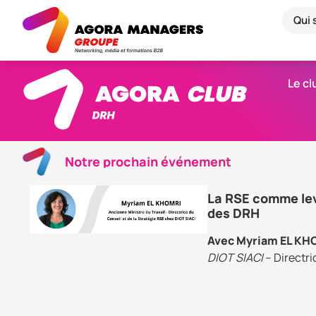
Qui
Le cl
Notre prochain événement
La RSE comme levi
des DRH
Avec Myriam EL KH
DIOT SIACI
– Directri