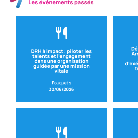
Les événements passés
Dé
DRH à impact : piloter les
Voir le replay
Am
talents et l’engagement
dans une organisation
d’exé
guidée par une mission
t
AFM – TELETHON
– DRH
vitale
AM
Avec Nicolas MALARET
Fouquet’s
30/06/2026