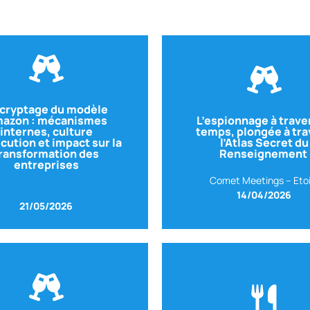
cryptage du modèle
Voir le replay
azon : mécanismes
L’espionnage à traver
internes, culture
temps, plongée à tra
Essayiste
cution et impact sur la
l’Atlas Secret du
Avec Bruno FULIGN
France
ransformation des
Renseignement
AZON
– Ancien VP Amazon
entreprises
Avec Frédéric DUVAL
Comet Meetings – Etoi
14/04/2026
21/05/2026