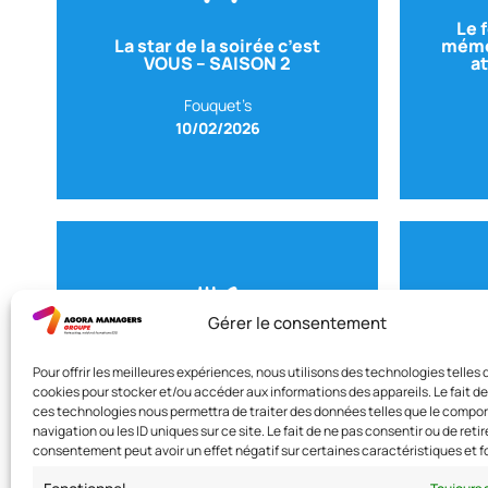
Le 
La star de la soirée c’est
mémo
VOUS – SAISON 2
a
m
GRO
Fouquet’s
Ave
10/02/2026
Gérer le consentement
Dessinateur
La liberté d’expression à
L
Pour offrir les meilleures expériences, nous utilisons des technologies telles 
CARTOONING FOR PEACE
–
l’heure des réseaux sociaux.
ind
cookies pour stocker et/ou accéder aux informations des appareils. Le fait de
CAPARROS
Av
ces technologies nous permettra de traiter des données telles que le comp
Avec Mykaia TRAMONI-
navigation ou les ID uniques sur ce site. Le fait de ne pas consentir ou de retir
La Maison de la Recherche
consentement peut avoir un effet négatif sur certaines caractéristiques et f
08/10/2025