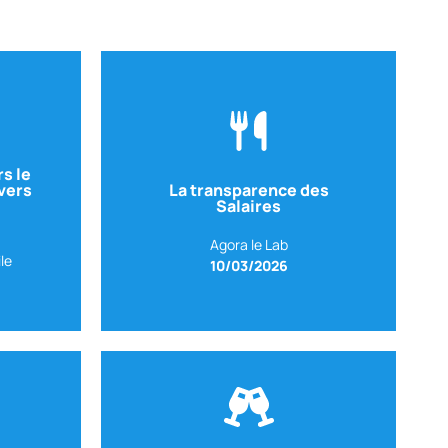
s le
vers
La transparence des
Salaires
I
Agora le Lab
le
10/03/2026