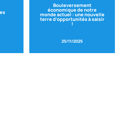
Bouleversement
Voir le replay
économique de notre
des
monde actuel : une nouvelle
ONS
terre d’opportunités à saisir
LES
Editorialiste / Economiste
!
Avec Charles SANNAT
25/11/2025