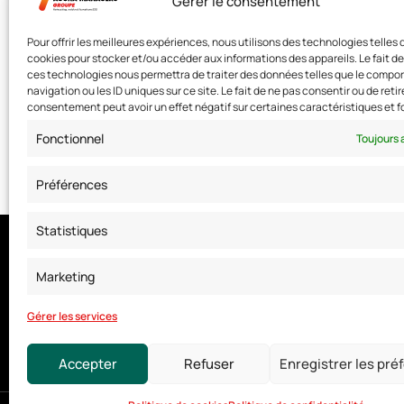
Gérer le consentement
Sécurité et sûreté des sites
Le R
COSSEN
– Directeur.
sensibles : quel rôle pour le
l’an
Pour offrir les meilleures expériences, nous utilisons des technologies telles 
CoSSeN dans la
LETTERMANN
chef 
cookies pour stocker et/ou accéder aux informations des appareils. Le fait de
coordination entre État et
Avec Gdi Jean-Valery
ces technologies nous permettra de traiter des données telles que le comp
opérateurs ?
navigation ou les ID uniques sur ce site. Le fait de ne pas consentir ou de retir
consentement peut avoir un effet négatif sur certaines caractéristiques et f
Le Cercle de L’Union
27/01/2026
Fonctionnel
Toujours 
Préférences
Statistiques
Nous contacter
Marketing
Adresse: 42 avenue de la Grande Armée 75017 PARIS
Standard :
01 47 42 76 60
Gérer les services
Fax : 01 40 17 99 21
Accepter
Refuser
Enregistrer les pré