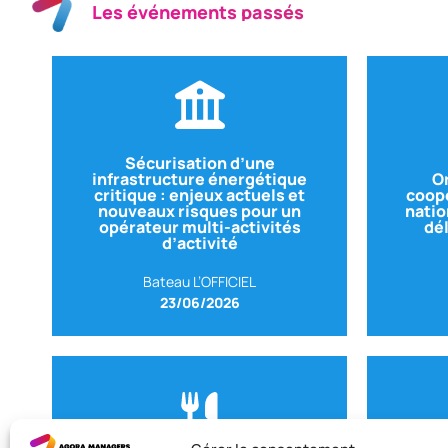
Les événements passés
protection des sites
RHÔNE)
– Responsable sureté et
Sécurisation d’une
CNR (COMPAGNIE NATIONALE DU
infrastructure énergétique
Or
contr
critique : enjeux actuels et
coopé
Céline NAQUIN
Adjo
nouveaux risques pour un
natio
Direction des Territoire
opérateur multi-activités
dé
OCLD
RHÔNE)
– Directeur exécutif de la
d’activité
Avec 
CNR (COMPAGNIE NATIONALE DU
Avec Pierre MEFFRE
Bateau L’OFFICIEL
23/06/2026