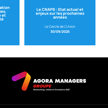
ation
uité
Est chez CNAPS
Le CNAPS : Etat actuel et
ues,
enjeux sur les prochaines
e la
CNAPS
– Déléguée territoriale Sud-
 et
années
té
adjoint,
Avec Constance DELMOTTE
Le Cercle de L’Union
30/09/2025