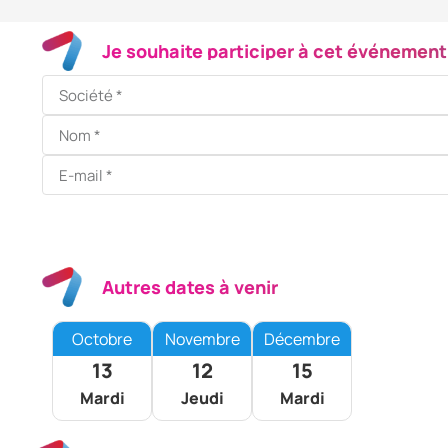
Je souhaite participer à cet événement
Autres dates à venir
Octobre
Novembre
Décembre
13
12
15
Mardi
Jeudi
Mardi