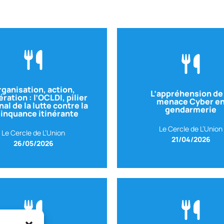
(OCLDI)
cyber
ganisation, action,
e la délinquance itinérante
L’appréhension de 
ration : l’OCLDI, pilier
Commandant de l’unité nat
menace Cyber e
int Office central de lutte
nal de la lutte contre la
GENDARMERIE NATIONA
gendarmerie
linquance itinérante
I
– Colonel, Commandant
Avec GBR Hervé PÉT
Col Jean-Charles BIDAULT
Le Cercle de L’Union
Le Cercle de L’Union
21/04/2026
26/05/2026