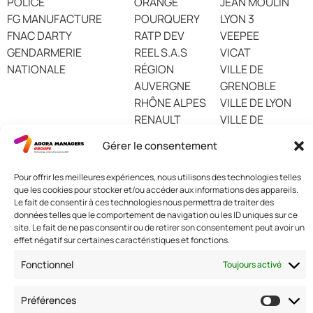
POLICE
ORANGE
JEAN MOULIN
FG MANUFACTURE
POURQUERY
LYON 3
FNAC DARTY
RATP DEV
VEEPEE
GENDARMERIE
REEL S.A.S
VICAT
NATIONALE
RÉGION
VILLE DE
AUVERGNE
GRENOBLE
RHÔNE ALPES
VILLE DE LYON
RENAULT
VILLE DE
TRUCKS –
VILLEURBANNE
Gérer le consentement
VOLVO GROUP
Pour offrir les meilleures expériences, nous utilisons des technologies telles
que les cookies pour stocker et/ou accéder aux informations des appareils.
Le fait de consentir à ces technologies nous permettra de traiter des
données telles que le comportement de navigation ou les ID uniques sur ce
Nous contacter
site. Le fait de ne pas consentir ou de retirer son consentement peut avoir un
effet négatif sur certaines caractéristiques et fonctions.
Adresse: 42 avenue de la Grande Armée 75017 PARIS
Standard :
01 47 42 76 60
Fonctionnel
Toujours activé
Fax : 01 40 17 99 21
Nous suivre
Préférences