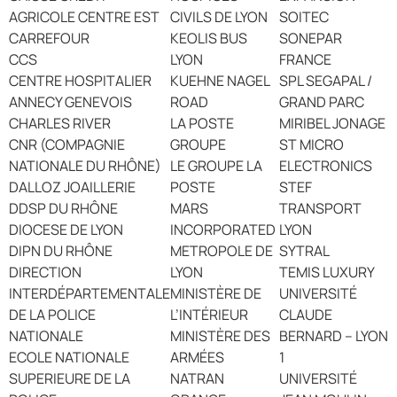
AGRICOLE CENTRE EST
CIVILS DE LYON
SOITEC
CARREFOUR
KEOLIS BUS
SONEPAR
CCS
LYON
FRANCE
CENTRE HOSPITALIER
KUEHNE NAGEL
SPL SEGAPAL /
ANNECY GENEVOIS
ROAD
GRAND PARC
CHARLES RIVER
LA POSTE
MIRIBEL JONAGE
CNR (COMPAGNIE
GROUPE
ST MICRO
NATIONALE DU RHÔNE)
LE GROUPE LA
ELECTRONICS
DALLOZ JOAILLERIE
POSTE
STEF
DDSP DU RHÔNE
MARS
TRANSPORT
DIOCESE DE LYON
INCORPORATED
LYON
DIPN DU RHÔNE
METROPOLE DE
SYTRAL
DIRECTION
LYON
TEMIS LUXURY
INTERDÉPARTEMENTALE
MINISTÈRE DE
UNIVERSITÉ
DE LA POLICE
L’INTÉRIEUR
CLAUDE
NATIONALE
MINISTÈRE DES
BERNARD – LYON
ECOLE NATIONALE
ARMÉES
1
SUPERIEURE DE LA
NATRAN
UNIVERSITÉ