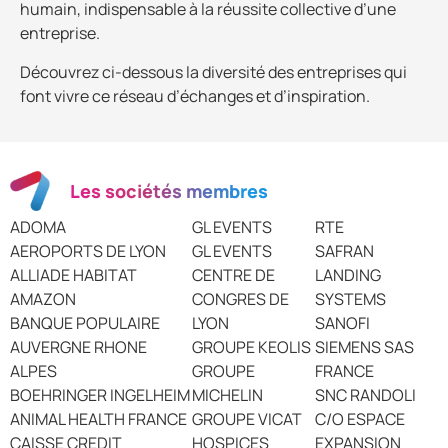
humain, indispensable à la réussite collective d’une
entreprise.
Découvrez ci-dessous la diversité des entreprises qui
font vivre ce réseau d’échanges et d’inspiration.
Les sociétés membres
ADOMA
GL EVENTS
RTE
AEROPORTS DE LYON
GL EVENTS
SAFRAN
ALLIADE HABITAT
CENTRE DE
LANDING
AMAZON
CONGRES DE
SYSTEMS
BANQUE POPULAIRE
LYON
SANOFI
AUVERGNE RHONE
GROUPE KEOLIS
SIEMENS SAS
ALPES
GROUPE
FRANCE
BOEHRINGER INGELHEIM
MICHELIN
SNC RANDOLI
ANIMAL HEALTH FRANCE
GROUPE VICAT
C/O ESPACE
CAISSE CREDIT
HOSPICES
EXPANSION