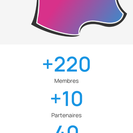
+
220
Membres
+
10
Partenaires
40