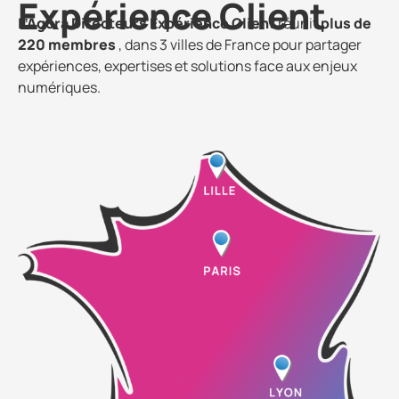
Expérience Client
L’Agora Directeurs Expérience Client
réunit
plus de
220 membres
, dans 3 villes de France pour partager
expériences, expertises et solutions face aux enjeux
numériques.