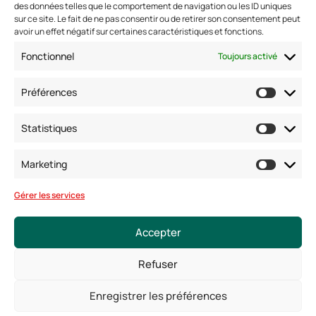
des données telles que le comportement de navigation ou les ID uniques
sur ce site. Le fait de ne pas consentir ou de retirer son consentement peut
avoir un effet négatif sur certaines caractéristiques et fonctions.
Nous contacter
Fonctionnel
Toujours activé
Adresse: 42 avenue de la Grande Armée 75017 PARIS
Standard :
01 47 42 76 60
Préférences
Fax : 01 40 17 99 21
Nous suivre
Statistiques
Marketing
Gérer les services
Accepter
Refuser
© Copyright 2025. Tous droits réservés
Enregistrer les préférences
Mentions légales
Conditions générales