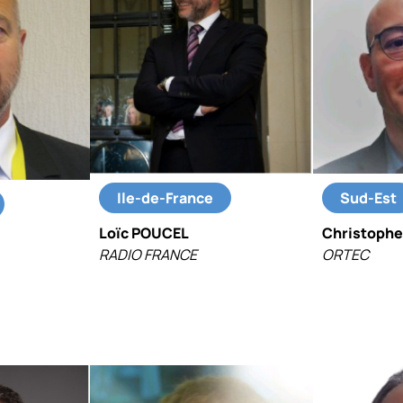
Ile-de-France
Sud-Est
Loïc POUCEL
Christoph
RADIO FRANCE
ORTEC