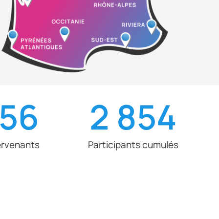
156
2 854
ervenants
Participants cumulés