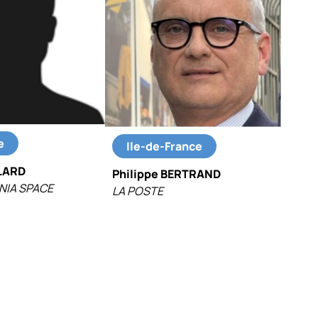
e
Ile-de-France
LARD
Philippe BERTRAND
NIA SPACE
LA POSTE