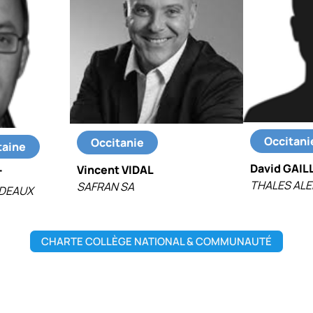
Occitani
Occitanie
taine
David GAIL
Vincent VIDAL
T
THALES ALE
SAFRAN SA
RDEAUX
CHARTE COLLÈGE NATIONAL & COMMUNAUTÉ