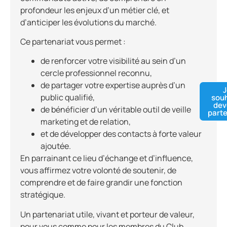
profondeur les enjeux d’un métier clé, et
d’anticiper les évolutions du marché.
Ce partenariat vous permet :
de renforcer votre visibilité au sein d’un
cercle professionnel reconnu,
de partager votre expertise auprès d’un
J
public qualifié,
souh
dev
de bénéficier d’un véritable outil de veille
parte
marketing et de relation,
et de développer des contacts à forte valeur
ajoutée.
En parrainant ce lieu d’échange et d’influence,
vous affirmez votre volonté de soutenir, de
comprendre et de faire grandir une fonction
stratégique.
Un partenariat utile, vivant et porteur de valeur,
pour vous comme pour les membres du Club.