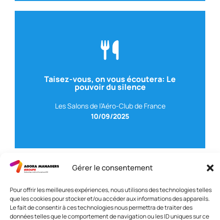
Voir le replay
Taisez-vous, on vous écoutera: Le
pouvoir du silence
BUREAU 121
– CEO
Avec Amélie BLANCKAERT
Les Salons de l’Aéro-Club de France
10/09/2025
Gérer le consentement
Pour offrir les meilleures expériences, nous utilisons des technologies telles
Nous contacter
que les cookies pour stocker et/ou accéder aux informations des appareils.
Le fait de consentir à ces technologies nous permettra de traiter des
Adresse: 42 avenue de la Grande Armée 75017 PARIS
données telles que le comportement de navigation ou les ID uniques sur ce