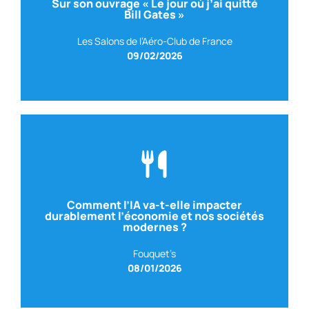
Sur son ouvrage « Le jour où j’ai quitté
Ancien Président de Microsoft France et Auteur
Bill Gates »
Avec Christophe AULNETTE
Les Salons de l’Aéro-Club de France
09/02/2026
Comment l’IA va-t-elle impacter
RTL
– Rédacteur en chef du service économie
durablement l’économie et nos sociétés
Avec Martial YOU
modernes ?
Fouquet’s
08/01/2026