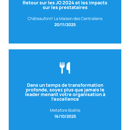
Retour sur les JO 2024 et les impacts
BPI FRANCE
– Directeur de la Sécurité des
sur les prestataires
Avec Franz REGUL
Châteauform’ La Maison des Centraliens
20/11/2025
Voir le replay
Dans un temps de transformation
profonde, soyez plus que jamais le
leader menant votre organisation à
L’Express Connect
l’excellence
L’EXPRESS
– Éditorialiste à L’Express Education et
Avec Debora O’HANA
Metafore Boétie
16/10/2025