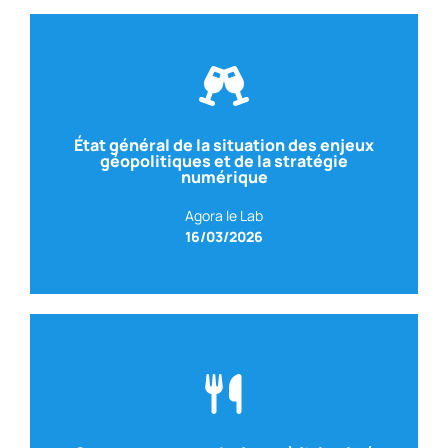
Voir le replay
État général de la situation des enjeux
géopolitiques et de la stratégie
Geneviève DUSO-BAUDUIN
numérique
internationales, vice président du think tank ercle
Specialiste en géopolitique et relations
Agora le Lab
Avec Stephen DUSO-BAUDUIN
16/03/2026