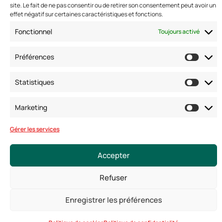
Standard :
01 47 42 76 60
site. Le fait de ne pas consentir ou de retirer son consentement peut avoir un
Fax : 01 40 17 99 21
effet négatif sur certaines caractéristiques et fonctions.
Nous suivre
Fonctionnel
Toujours activé
Préférences
Statistiques
Marketing
Gérer les services
© Copyright 2025. Tous droits réservés
Accepter
Mentions légales
Conditions générales
Politique de confidentialité
Politique de cookies
Refuser
Enregistrer les préférences