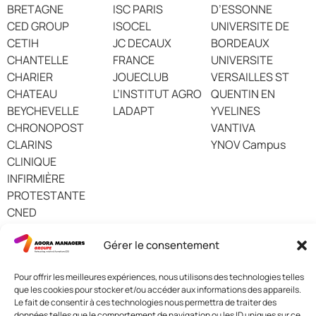
BRETAGNE
ISC PARIS
D’ESSONNE
CED GROUP
ISOCEL
UNIVERSITE DE
CETIH
JC DECAUX
BORDEAUX
CHANTELLE
FRANCE
UNIVERSITE
CHARIER
JOUECLUB
VERSAILLES ST
CHATEAU
L’INSTITUT AGRO
QUENTIN EN
BEYCHEVELLE
LADAPT
YVELINES
CHRONOPOST
VANTIVA
CLARINS
YNOV Campus
CLINIQUE
INFIRMIÈRE
PROTESTANTE
CNED
CNOSF
Gérer le consentement
Pour offrir les meilleures expériences, nous utilisons des technologies telles
que les cookies pour stocker et/ou accéder aux informations des appareils.
Nous contacter
Le fait de consentir à ces technologies nous permettra de traiter des
données telles que le comportement de navigation ou les ID uniques sur ce