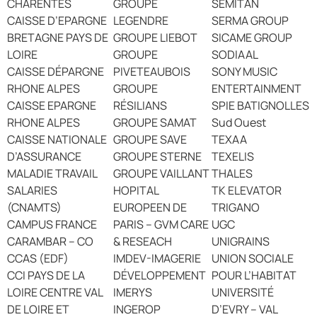
CHARENTES
GROUPE
SÉMITAN
CAISSE D’EPARGNE
LEGENDRE
SERMA GROUP
BRETAGNE PAYS DE
GROUPE LIEBOT
SICAME GROUP
LOIRE
GROUPE
SODIAAL
CAISSE DÉPARGNE
PIVETEAUBOIS
SONY MUSIC
RHONE ALPES
GROUPE
ENTERTAINMENT
CAISSE EPARGNE
RÉSILIANS
SPIE BATIGNOLLES
RHONE ALPES
GROUPE SAMAT
Sud Ouest
CAISSE NATIONALE
GROUPE SAVE
TEXAA
D’ASSURANCE
GROUPE STERNE
TEXELIS
MALADIE TRAVAIL
GROUPE VAILLANT
THALES
SALARIES
HOPITAL
TK ELEVATOR
(CNAMTS)
EUROPEEN DE
TRIGANO
CAMPUS FRANCE
PARIS – GVM CARE
UGC
CARAMBAR – CO
& RESEACH
UNIGRAINS
CCAS (EDF)
IMDEV-IMAGERIE
UNION SOCIALE
CCI PAYS DE LA
DÉVELOPPEMENT
POUR L’HABITAT
LOIRE CENTRE VAL
IMERYS
UNIVERSITÉ
DE LOIRE ET
INGEROP
D’EVRY – VAL