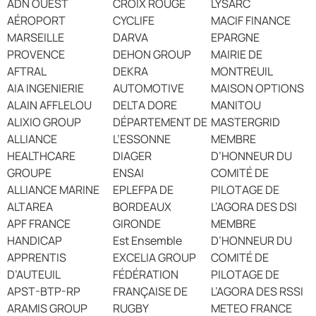
ADN OUEST
CROIX ROUGE
LYSARC
AÉROPORT
CYCLIFE
MACIF FINANCE
MARSEILLE
DARVA
EPARGNE
PROVENCE
DEHON GROUP
MAIRIE DE
AFTRAL
DEKRA
MONTREUIL
AIA INGENIERIE
AUTOMOTIVE
MAISON OPTIONS
ALAIN AFFLELOU
DELTA DORE
MANITOU
ALIXIO GROUP
DÉPARTEMENT DE
MASTERGRID
ALLIANCE
L’ESSONNE
MEMBRE
HEALTHCARE
DIAGER
D’HONNEUR DU
GROUPE
ENSAI
COMITÉ DE
ALLIANCE MARINE
EPLEFPA DE
PILOTAGE DE
ALTAREA
BORDEAUX
L’AGORA DES DSI
APF FRANCE
GIRONDE
MEMBRE
HANDICAP
Est Ensemble
D’HONNEUR DU
APPRENTIS
EXCELIA GROUP
COMITÉ DE
D’AUTEUIL
FÉDÉRATION
PILOTAGE DE
APST-BTP-RP
FRANÇAISE DE
L’AGORA DES RSSI
ARAMIS GROUP
RUGBY
METEO FRANCE