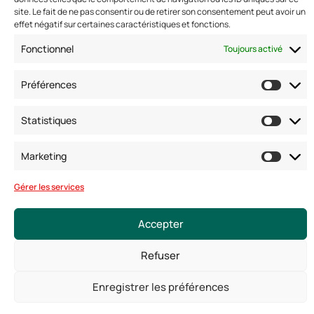
Adresse: 42 avenue de la Grande Armée 75017 PARIS
site. Le fait de ne pas consentir ou de retirer son consentement peut avoir un
Standard :
01 47 42 76 60
effet négatif sur certaines caractéristiques et fonctions.
Fax : 01 40 17 99 21
Fonctionnel
Nous suivre
Toujours activé
Préférences
Statistiques
Marketing
Gérer les services
© Copyright 2025. Tous droits réservés
Accepter
Mentions légales
Conditions générales
Refuser
Politique de confidentialité
Politique de cookies
Enregistrer les préférences