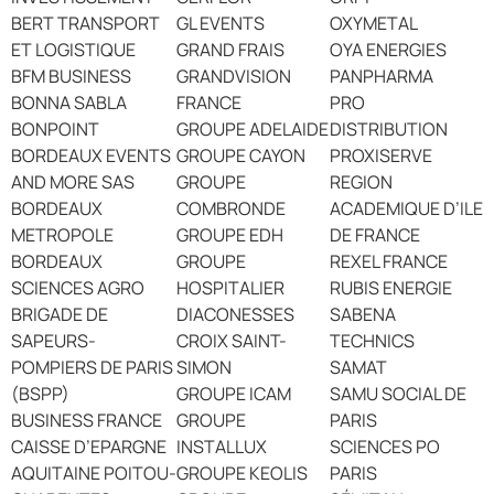
BERT TRANSPORT
GL EVENTS
OXYMETAL
ET LOGISTIQUE
GRAND FRAIS
OYA ENERGIES
BFM BUSINESS
GRANDVISION
PANPHARMA
BONNA SABLA
FRANCE
PRO
BONPOINT
GROUPE ADELAIDE
DISTRIBUTION
BORDEAUX EVENTS
GROUPE CAYON
PROXISERVE
AND MORE SAS
GROUPE
REGION
BORDEAUX
COMBRONDE
ACADEMIQUE D’ILE
METROPOLE
GROUPE EDH
DE FRANCE
BORDEAUX
GROUPE
REXEL FRANCE
SCIENCES AGRO
HOSPITALIER
RUBIS ENERGIE
BRIGADE DE
DIACONESSES
SABENA
SAPEURS-
CROIX SAINT-
TECHNICS
POMPIERS DE PARIS
SIMON
SAMAT
(BSPP)
GROUPE ICAM
SAMU SOCIAL DE
BUSINESS FRANCE
GROUPE
PARIS
CAISSE D’EPARGNE
INSTALLUX
SCIENCES PO
AQUITAINE POITOU-
GROUPE KEOLIS
PARIS