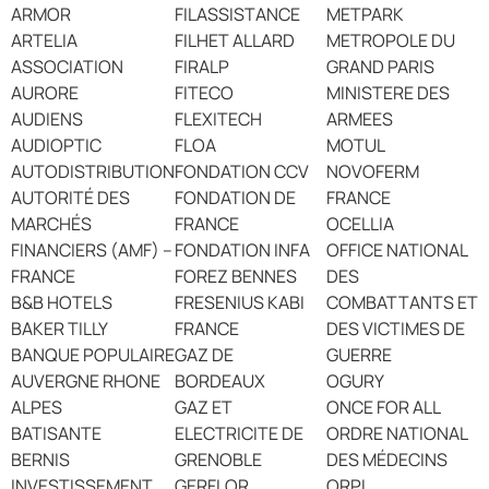
ARMOR
FILASSISTANCE
METPARK
ARTELIA
FILHET ALLARD
METROPOLE DU
ASSOCIATION
FIRALP
GRAND PARIS
AURORE
FITECO
MINISTERE DES
AUDIENS
FLEXITECH
ARMEES
AUDIOPTIC
FLOA
MOTUL
AUTODISTRIBUTION
FONDATION CCV
NOVOFERM
AUTORITÉ DES
FONDATION DE
FRANCE
MARCHÉS
FRANCE
OCELLIA
FINANCIERS (AMF) –
FONDATION INFA
OFFICE NATIONAL
FRANCE
FOREZ BENNES
DES
B&B HOTELS
FRESENIUS KABI
COMBATTANTS ET
BAKER TILLY
FRANCE
DES VICTIMES DE
BANQUE POPULAIRE
GAZ DE
GUERRE
AUVERGNE RHONE
BORDEAUX
OGURY
ALPES
GAZ ET
ONCE FOR ALL
BATISANTE
ELECTRICITE DE
ORDRE NATIONAL
BERNIS
GRENOBLE
DES MÉDECINS
INVESTISSEMENT
GERFLOR
ORPI