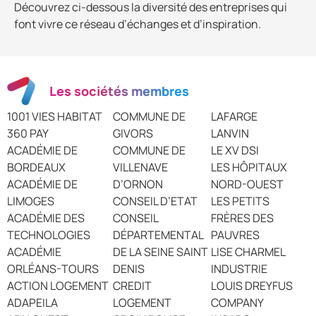
Découvrez ci-dessous la diversité des entreprises qui
font vivre ce réseau d’échanges et d’inspiration.
Les sociétés membres
1001 VIES HABITAT
COMMUNE DE
LAFARGE
360 PAY
GIVORS
LANVIN
ACADÉMIE DE
COMMUNE DE
LE XV DSI
BORDEAUX
VILLENAVE
LES HÔPITAUX
ACADÉMIE DE
D’ORNON
NORD-OUEST
LIMOGES
CONSEIL D’ETAT
LES PETITS
ACADÉMIE DES
CONSEIL
FRÈRES DES
TECHNOLOGIES
DÉPARTEMENTAL
PAUVRES
ACADÉMIE
DE LA SEINE SAINT
LISE CHARMEL
ORLÉANS-TOURS
DENIS
INDUSTRIE
ACTION LOGEMENT
CREDIT
LOUIS DREYFUS
ADAPEILA
LOGEMENT
COMPANY